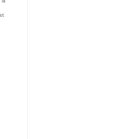
 la
st