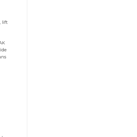
,
lift
 AK
pide
ans