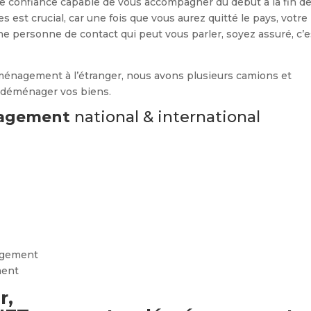
e confiance capable de vous accompagner du début à la fin de
s est crucial, car une fois que vous aurez quitté le pays, votre
ne personne de contact qui peut vous parler, soyez assuré, c’e
énagement à l’étranger, nous avons plusieurs camions et
à déménager vos biens.
énagement
national & international
agement
ment
r,