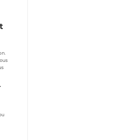
t
on.
vous
us
-
ou