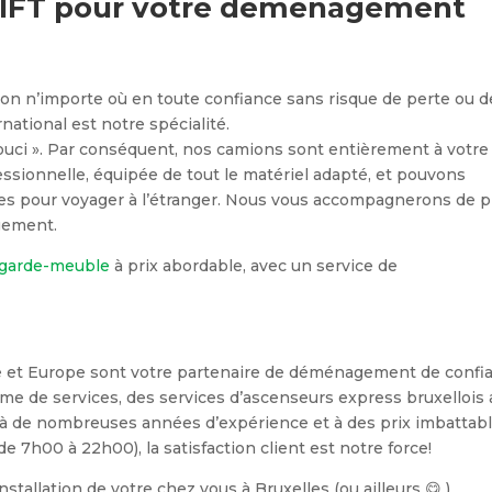
 LIFT pour votre déménagement
on n’importe où en toute confiance sans risque de perte ou d
ational est notre spécialité.
uci ». Par conséquent, nos camions sont entièrement à votre
ssionnelle, équipée de tout le matériel adapté, et pouvons
es pour voyager à l’étranger. Nous vous accompagnerons de p
gement.
garde-meuble
à prix abordable, avec un service de
e et Europe sont votre partenaire de déménagement de confi
me de services, des services d’ascenseurs express bruxellois
e à de nombreuses années d’expérience et à des prix imbattab
de 7h00 à 22h00), la satisfaction client est notre force!
installation de votre chez vous à Bruxelles (ou ailleurs 😋 )