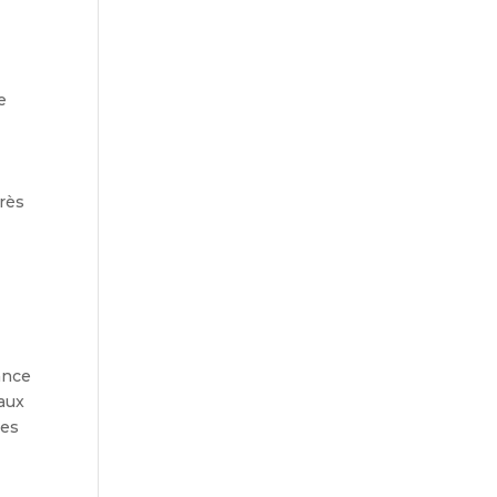
e
rès
ance
 aux
les