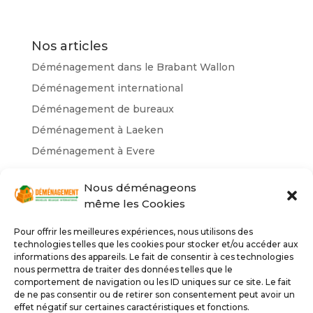
Nos articles
Déménagement dans le Brabant Wallon
Déménagement international
Déménagement de bureaux
Déménagement à Laeken
Déménagement à Evere
Nos catégories
Nous déménageons
même les Cookies
Déménagement Belgique
déménagement Bruxelles
Pour offrir les meilleures expériences, nous utilisons des
technologies telles que les cookies pour stocker et/ou accéder aux
déménageurs Bruxelles
informations des appareils. Le fait de consentir à ces technologies
nous permettra de traiter des données telles que le
lift et camion déménagement
comportement de navigation ou les ID uniques sur ce site. Le fait
Non classé
de ne pas consentir ou de retirer son consentement peut avoir un
effet négatif sur certaines caractéristiques et fonctions.
Service lift Belgique