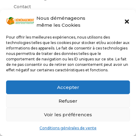
Contact
E-mail: info@aklift.be
Nous déménageons
Téléphone: +32486 99 33 02
même les Cookies
Heures d’ouverture
Pour offrir les meilleures expériences, nous utilisons des
Lundi – Dimanche:
technologies telles que les cookies pour stocker et/ou accéder aux
7h / 22h
informations des appareils. Le fait de consentir à ces technologies
nous permettra de traiter des données telles que le
Lift monte meubles et camions de
comportement de navigation ou les ID uniques sur ce site. Le fait
déménagement
de ne pas consentir ou de retirer son consentement peut avoir un
effet négatif sur certaines caractéristiques et fonctions.
Contactez
notre entreprise à Schaerbeek
Transport de meubles & Location de Lift
à
Schaerbeek
Accepter
Faîtes confiance à AK LIFT !
Nous savons que nos clients aiment notre
Refuser
habilité à Schaerbeek, que ce soit dans les
ruelles, les bâtiments ou la circulation. Par
Voir les préférences
conséquent, si vous déménagez à Schaerbeek ou
si vous n’avez besoin que d’un Lift monte charge
Conditions générales de vente
pour monter des chaises, un nouveau bureau ou