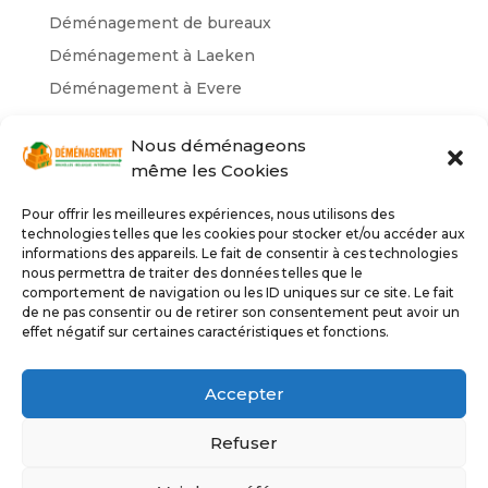
Déménagement de bureaux
Déménagement à Laeken
Déménagement à Evere
Nos catégories
Nous déménageons
même les Cookies
Déménagement Belgique
déménagement Bruxelles
Pour offrir les meilleures expériences, nous utilisons des
technologies telles que les cookies pour stocker et/ou accéder aux
déménageurs Bruxelles
informations des appareils. Le fait de consentir à ces technologies
lift et camion déménagement
nous permettra de traiter des données telles que le
comportement de navigation ou les ID uniques sur ce site. Le fait
Non classé
de ne pas consentir ou de retirer son consentement peut avoir un
effet négatif sur certaines caractéristiques et fonctions.
Service lift Belgique
Service lift Bruxelles
Accepter
Refuser